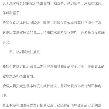
員工應保持良好的個人衛生習慣，勤洗手、勤剪指甲，穿戴整潔的工
作服和帽子。
嚴禁在食品處理區域吸煙、吐痰、咀嚼食物或進行其他不衛生行為。
有傷口或皮膚感染的員工，須用防水敷料妥善包扎，并避免直接接觸
食品。
四、培訓與責任落實
餐飲企業應定期組織員工進行健康知識和食品安全培訓，提高員工的
健康意識和衛生習慣。
管理人員負責監督本制度的執行情況，并對違規行為進行糾正和處
理。
員工有義務如實報告自身健康狀況，如隱瞞病情導致食品安全問題，