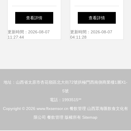
司Logo設計懸賞
與廠家選擇 餐飲管
查看詳情
查看詳情
匯圖網邀您共創品
理的成本與效率優
更新時間：2026-08-07
更新時間：2026-08-07
11:27:44
04:11:28
牌視覺名片
化
地址：山西省太原市杏花嶺區北大街72號拱極門西南側商業樓1層X1-
5號
電話：1993515**
Copyright © 2026
www.ftxsensor.cn
餐飲管理
山西眾海匯飲食文化有
限公司
餐飲管理
版權所有
Sitemap